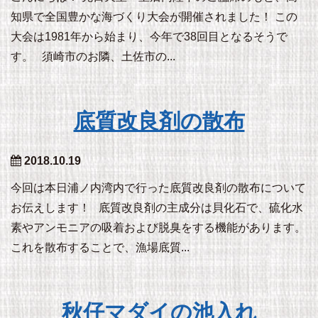
知県で全国豊かな海づくり大会が開催されました！ この
大会は1981年から始まり、今年で38回目となるそうで
す。 須崎市のお隣、土佐市の...
底質改良剤の散布
2018.10.19
今回は本日浦ノ内湾内で行った底質改良剤の散布について
お伝えします！ 底質改良剤の主成分は貝化石で、硫化水
素やアンモニアの吸着および脱臭をする機能があります。
これを散布することで、漁場底質...
秋仔マダイの池入れ