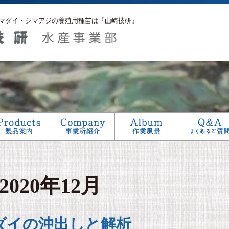
マダイ・シマアジの養殖用種苗は『山崎技研』
アフターサービス
生産工程
研究
2020年12月
ダイの沖出しと解析