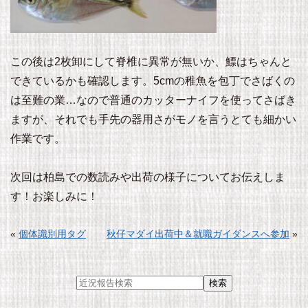
この後は2枚卸にして脊椎に異常が無いか、鰾はちゃんと
できているかも確認します。5cmの稚魚を包丁でさばくの
は至難の業…なので普通のカッターナイフを使ってさばき
ますが、それでも手先の器用さがモノを言うとても細かい
作業です。
次回は柏島での数読みや出荷の様子についてお伝えしま
す！お楽しみに！
«
個体識別用タグ
秋仔マダイ出荷中＆就職ガイダンスへ参加
»