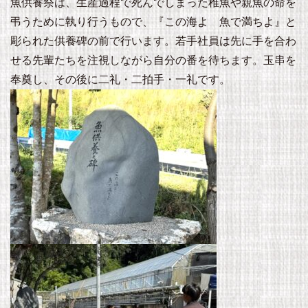
魚供養祭は、生産過程で死んでしまった稚魚や親魚の命を
弔うために執り行うもので、『この海よ 魚で満ちよ』と
彫られた供養碑の前で行います。若手社員は先に手を合わ
せる先輩たちを注視しながら自分の番を待ちます。玉串を
奉奠し、その後に二礼・二拍手・一礼です。