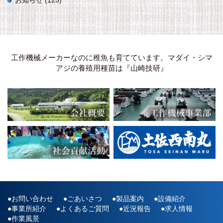
お知らせ
(125)
工作機械メーカーなのに稚魚も育てています。マダイ・シマ
アジの養殖用種苗は『山崎技研』
お問い合わせ
ごあいさつ
製品案内
設備紹介
事業所紹介
よくあるご質問
近況報告
求人情報
作業風景