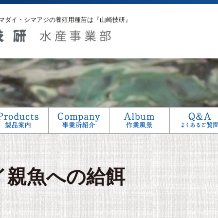
マダイ・シマアジの養殖用種苗は『山崎技研』
アフターサービス
生産工程
研究
イ親魚への給餌