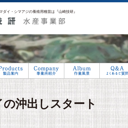
マダイ・シマアジの養殖用種苗は『山崎技研』
アフターサービス
生産工程
研究
イの沖出しスタート