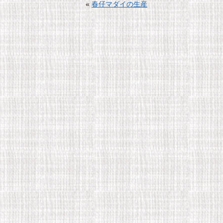
«
春仔マダイの生産